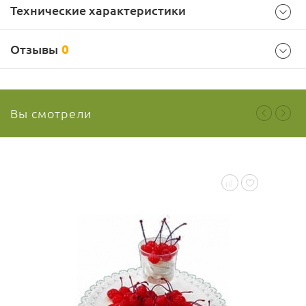
Технические характеристики
Отзывы
0
Информация
Италия
Страна производителя
Вы смотрели
Luciano S.r.l.
Производитель
Ваш отзыв
36 мес
Срок годности
Условия хранения
Хранить вдали от источников тепла и солнечных лучей при
температуре от 15 до 20 °C