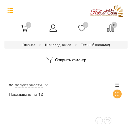
0
0
0
Главная
Шоколад, какао
Темный шоколад
Открыть фильтр
по
популярности
Показывать по
12