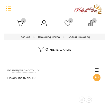
0
0
0
Главная
Шоколад, какао
Белый шоколад
Открыть фильтр
по
популярности
Показывать по
12