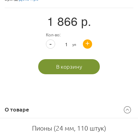
1 866
р.
Кол-во:
+
-
уп
В корзину
О товаре
Пионы (24 мм, 110 штук)