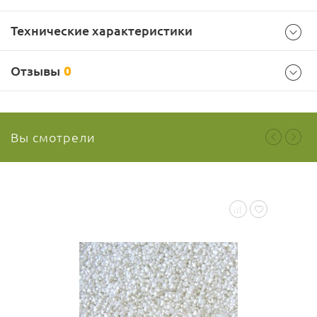
Технические характеристики
Отзывы
0
Информация
Италия
Страна производителя
Вы смотрели
Dulcisud S.r.l.
Производитель
Ваш отзыв
24 мес
Срок годности
Условия хранения
Хранить вдали от источников тепла и солнечных лучей при
температуре от 15 до 25 °C