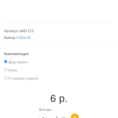
Артикул:
a061222
Бренд:
Vidkondi
Комплектация
Дед мороз
Елка
С новым годом!
6
р.
Кол-во:
+
-
шт