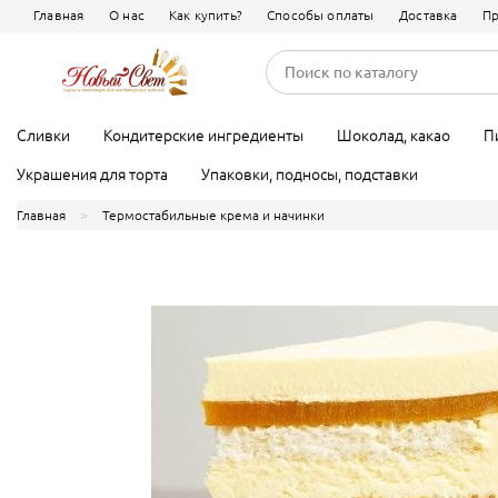
Главная
О нас
Как купить?
Способы оплаты
Доставка
Пр
Кондитерские ингредиенты
Какао
Фруктовые 
Белый шоко
Гелевые красители
Закваски, заварки
Красители с
Смеси
Сливки
Кондитерские ингредиенты
Шоколад, какао
П
Украшения для торта
Упаковки, подносы, подставки
Главная
Термостабильные крема и начинки