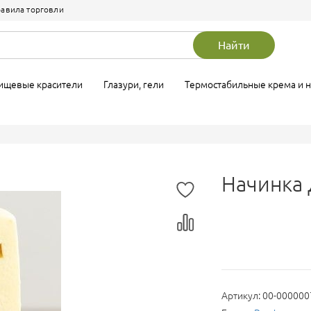
авила торговли
сиропы
лад
Посыпки
Молочный шоколад
Найти
ухие, кандурины
Жирорастворимые красител
Улучшители
ищевые красители
Глазури, гели
Термостабильные крема и 
Начинка
Артикул:
00-000000