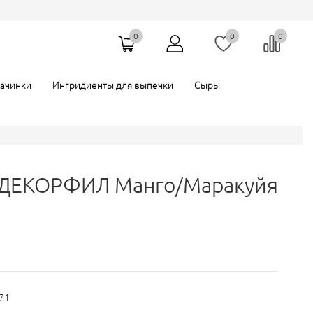
0
0
0
Мастика
Темный шоколад
и
начинки
Ингридиенты для выпечки
Сыры
 ДЕКОРФИЛ Манго/Маракуйя
71