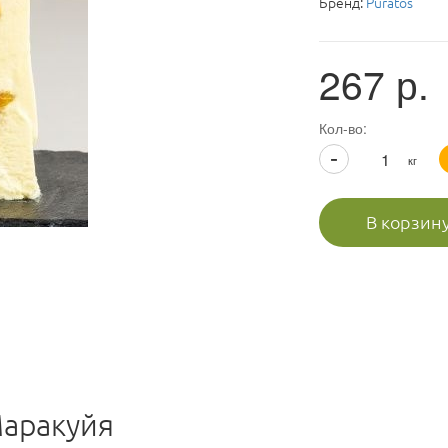
Бренд:
Puratos
267
р.
Кол-во:
-
кг
В корзин
аракуйя