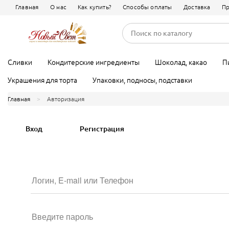
Главная
О нас
Как купить?
Способы оплаты
Доставка
Пр
Кондитерские ингредиенты
Какао
Фруктовые 
Белый шоко
Гелевые красители
Закваски, заварки
Красители с
Смеси
Сливки
Кондитерские ингредиенты
Шоколад, какао
П
Украшения для торта
Упаковки, подносы, подставки
Главная
Авторизация
Вход
Регистрация