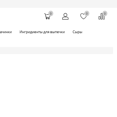
0
0
0
Мастика
Темный шоколад
и
начинки
Ингридиенты для выпечки
Сыры