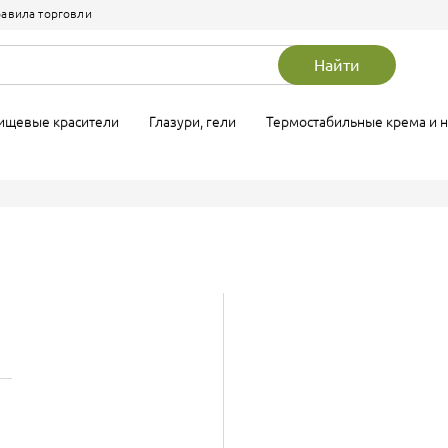
авила торговли
сиропы
лад
Посыпки
Молочный шоколад
Найти
ухие, кандурины
Жирорастворимые красител
Улучшители
ищевые красители
Глазури, гели
Термостабильные крема и 